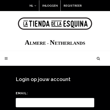
NL
INLOGGEN
REGISTREER
A
N
LMERE -
ETHERLANDS
Login op jouw account
EMAIL: